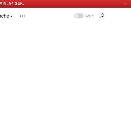
MIN. 53 SEK.
✕
ache
DARK