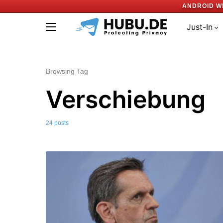
ANDROID W
Just-In
Browsing Tag
Verschiebung
24 posts