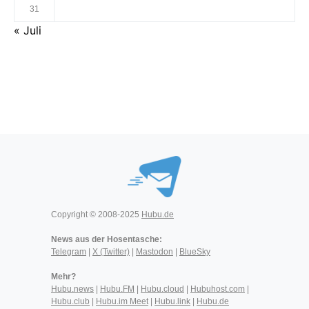
31
« Juli
Copyright © 2008-2025
Hubu.de
News aus der Hosentasche:
Telegram
|
X (Twitter)
|
Mastodon
|
BlueSky
Mehr?
Hubu.news
|
Hubu.FM
|
Hubu.cloud
|
Hubuhost.com
|
Hubu.club
|
Hubu.im Meet
|
Hubu.link
|
Hubu.de