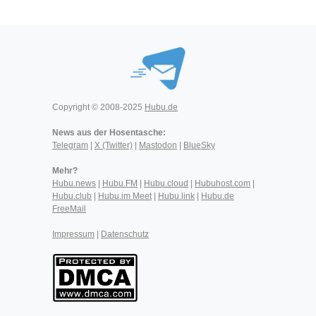
Copyright © 2008-2025
Hubu.de
News aus der Hosentasche:
Telegram
|
X (Twitter)
|
Mastodon
|
BlueSky
Mehr?
Hubu.news
|
Hubu.FM
|
Hubu.cloud
|
Hubuhost.com
|
Hubu.club
|
Hubu.im Meet
|
Hubu.link
|
Hubu.de
FreeMail
Impressum
|
Datenschutz