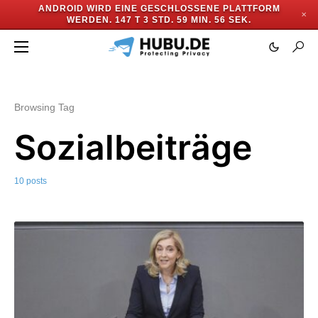
ANDROID WIRD EINE GESCHLOSSENE PLATTFORM
✕
WERDEN.
147 T 3 STD. 59 MIN. 55 SEK.
Browsing Tag
Sozialbeiträge
10 posts