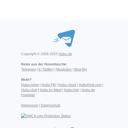
Copyright © 2008-2025
Hubu.de
News aus der Hosentasche:
Telegram
|
X (Twitter)
|
Mastodon
|
BlueSky
Mehr?
Hubu.news
|
Hubu.FM
|
Hubu.cloud
|
Hubuhost.com
|
Hubu.club
|
Hubu.im Meet
|
Hubu.link
|
Hubu.de
FreeMail
Impressum
|
Datenschutz