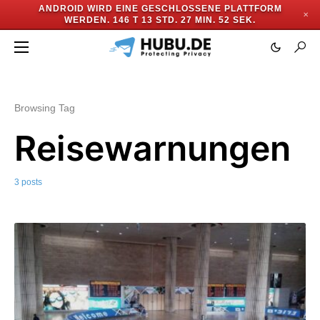
ANDROID WIRD EINE GESCHLOSSENE PLATTFORM
✕
WERDEN.
146 T 13 STD. 27 MIN. 52 SEK.
Browsing Tag
Reisewarnungen
3 posts