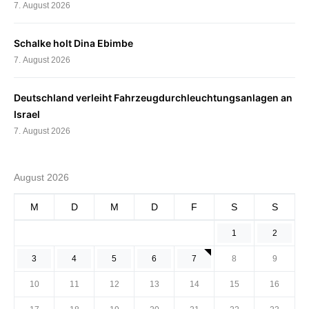
7. August 2026
Schalke holt Dina Ebimbe
7. August 2026
Deutschland verleiht Fahrzeugdurchleuchtungsanlagen an
Israel
7. August 2026
August 2026
M
D
M
D
F
S
S
1
2
3
4
5
6
7
8
9
10
11
12
13
14
15
16