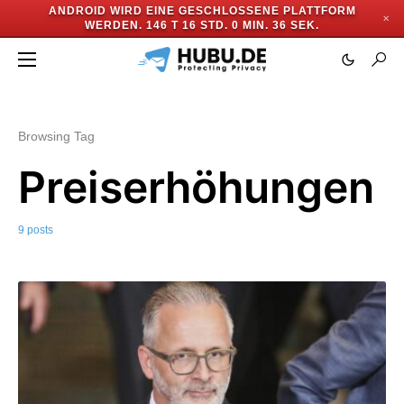
ANDROID WIRD EINE GESCHLOSSENE PLATTFORM
✕
WERDEN.
146 T 16 STD. 0 MIN. 35 SEK.
Browsing Tag
Preiserhöhungen
9 posts