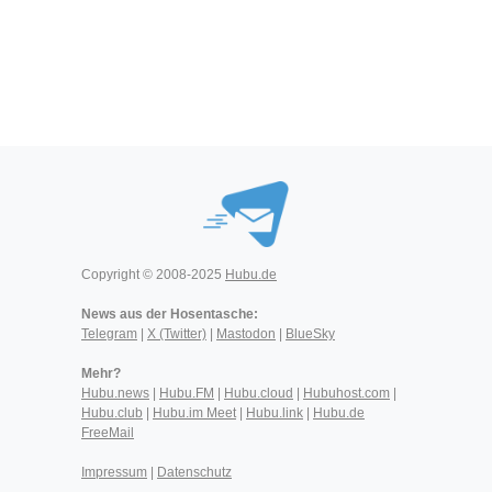
Copyright © 2008-2025
Hubu.de
News aus der Hosentasche:
Telegram
|
X (Twitter)
|
Mastodon
|
BlueSky
Mehr?
Hubu.news
|
Hubu.FM
|
Hubu.cloud
|
Hubuhost.com
|
Hubu.club
|
Hubu.im Meet
|
Hubu.link
|
Hubu.de
FreeMail
Impressum
|
Datenschutz