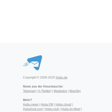
Copyright © 2008-2025
Hubu.de
News aus der Hosentasche:
Telegram
|
X (Twitter)
|
Mastodon
|
BlueSky
Mehr?
Hubu.news
|
Hubu.FM
|
Hubu.cloud
|
Hubuhost.com
|
Hubu.club
|
Hubu.im Meet
|