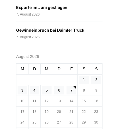
Exporte im Juni gestiegen
7. August 2026
Gewinneinbruch bei Daimler Truck
7. August 2026
August 2026
M
D
M
D
F
S
S
1
2
3
4
5
6
7
8
9
10
11
12
13
14
15
16
17
18
19
20
21
22
23
24
25
26
27
28
29
30