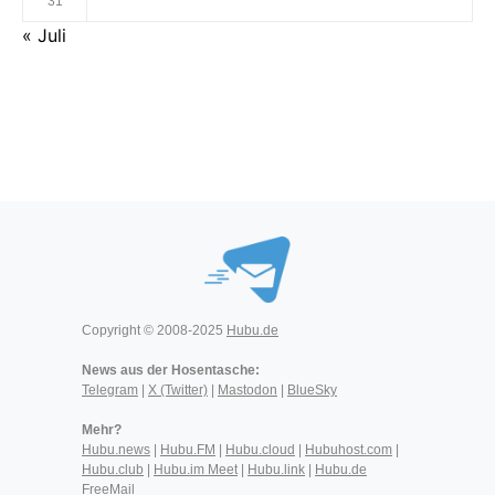
31
« Juli
Copyright © 2008-2025
Hubu.de
News aus der Hosentasche:
Telegram
|
X (Twitter)
|
Mastodon
|
BlueSky
Mehr?
Hubu.news
|
Hubu.FM
|
Hubu.cloud
|
Hubuhost.com
|
Hubu.club
|
Hubu.im Meet
|
Hubu.link
|
Hubu.de
FreeMail