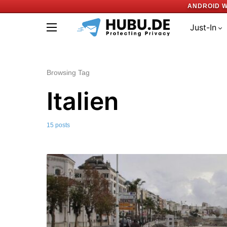
ANDROID W
Just-In
Browsing Tag
Italien
15 posts