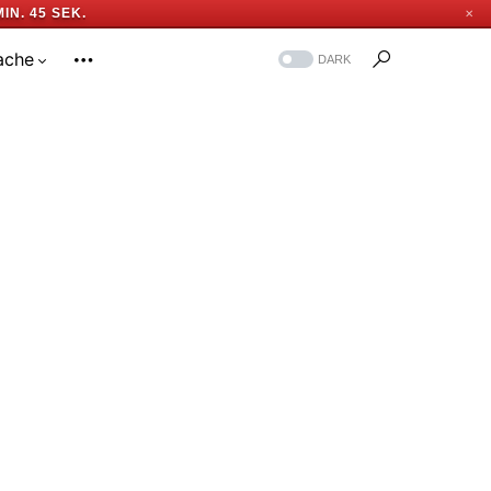
MIN. 44 SEK.
✕
ache
DARK