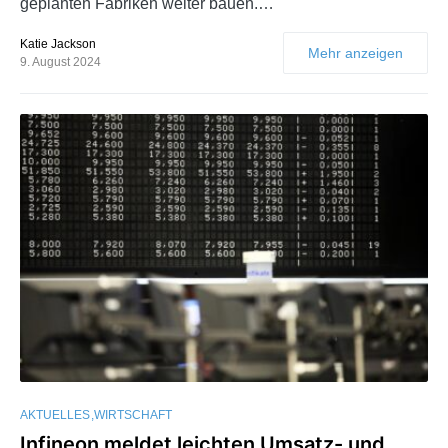
geplanten Fabriken weiter bauen.…
Katie Jackson
Mehr anzeigen
9. August 2024
AKTUELLES
WIRTSCHAFT
Infineon meldet leichten Umsatz- und