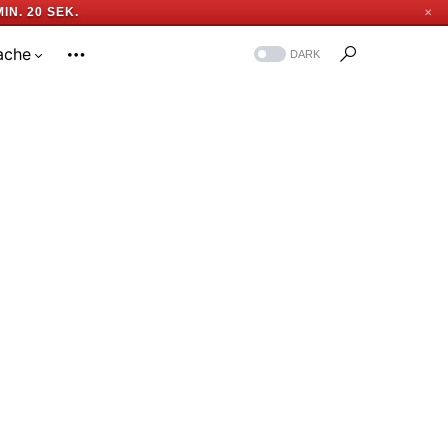
MIN. 19 SEK.
✕
ache
DARK