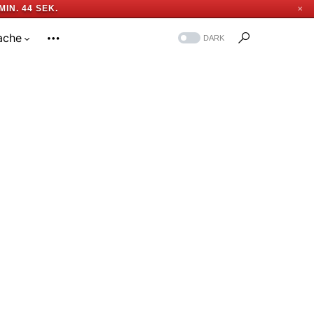
MIN. 43 SEK.
✕
ache
DARK