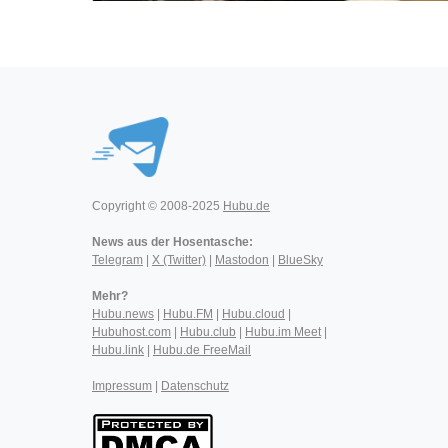
Copyright © 2008-2025
Hubu.de
News aus der Hosentasche:
Telegram
|
X (Twitter)
|
Mastodon
|
BlueSky
Mehr?
Hubu.news
|
Hubu.FM
|
Hubu.cloud
|
Hubuhost.com
|
Hubu.club
|
Hubu.im Meet
|
Hubu.link
|
Hubu.de FreeMail
Impressum
|
Datenschutz