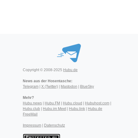
Copyright © 2008-2025
Hubu.de
News aus der Hosentasche:
Telegram
|
X (Twitter)
|
Mastodon
|
BlueSky
Mehr?
Hubu.news
|
Hubu.FM
|
Hubu.cloud
|
Hubuhost.com
|
Hubu.club
|
Hubu.im Meet
|
Hubu.link
|
Hubu.de
FreeMail
Impressum
|
Datenschutz