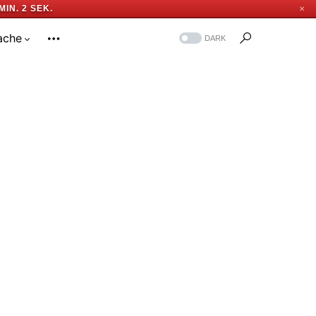
MIN. 0 SEK.
✕
ache
DARK