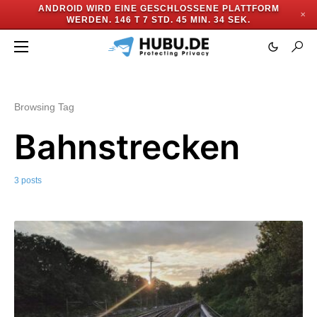
ANDROID WIRD EINE GESCHLOSSENE PLATTFORM
✕
WERDEN.
146 T 7 STD. 45 MIN. 33 SEK.
Browsing Tag
Bahnstrecken
3 posts