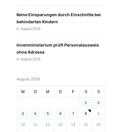
Keine Einsparungen durch Einschnitte bei
behinderten Kindern
8. August 2026
Innenministerium prüft Personalausweis
ohne Adresse
8. August 2026
August 2026
M
D
M
D
F
S
S
1
2
3
4
5
6
7
8
9
10
11
12
13
14
15
16