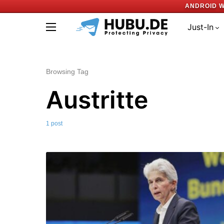
ANDROID W
Just-In
Browsing Tag
Austritte
1 post