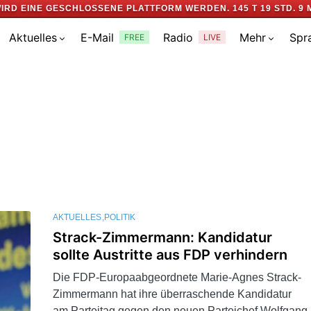
IRD EINE GESCHLOSSENE PLATTFORM WERDEN.
145 T 19 STD. 9 
Aktuelles
E-Mail
Radio
Mehr
Spr
FREE
LIVE
AKTUELLES
POLITIK
Strack-Zimmermann: Kandidatur
sollte Austritte aus FDP verhindern
Die FDP-Europaabgeordnete Marie-Agnes Strack-
Zimmermann hat ihre überraschende Kandidatur
am Parteitag gegen den neuen Parteichef Wolfgang