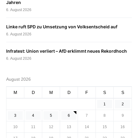
Jahren
6. August 2026
Linke ruft SPD zu Umsetzung von Volksentscheid auf
6. August 2026
Infratest: Union verliert – AfD erklimmt neues Rekordhoch
6. August 2026
August 2026
M
D
M
D
F
S
S
1
2
3
4
5
6
7
8
9
10
11
12
13
14
15
16