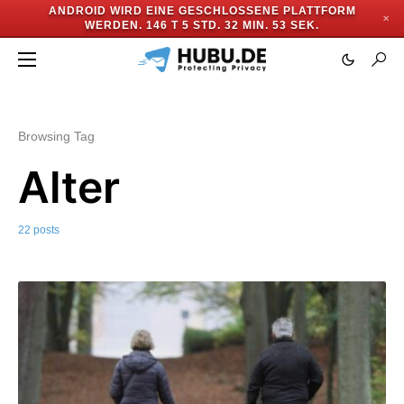
ANDROID WIRD EINE GESCHLOSSENE PLATTFORM
✕
WERDEN.
146 T 5 STD. 32 MIN. 51 SEK.
Browsing Tag
Alter
22 posts