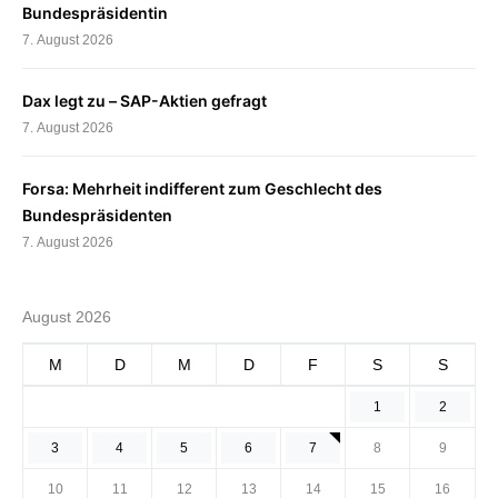
Bundespräsidentin
7. August 2026
Dax legt zu – SAP-Aktien gefragt
7. August 2026
Forsa: Mehrheit indifferent zum Geschlecht des
Bundespräsidenten
7. August 2026
August 2026
M
D
M
D
F
S
S
1
2
3
4
5
6
7
8
9
10
11
12
13
14
15
16