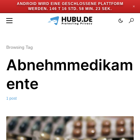
ANDROID WIRD EINE GESCHLOSSENE PLATTFORM
✕
WERDEN.
146 T 16 STD. 58 MIN. 23 SEK.
Browsing Tag
Abnehmmedikam
ente
1 post