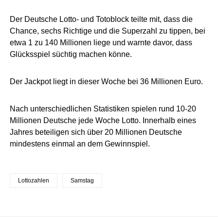
Der Deutsche Lotto- und Totoblock teilte mit, dass die
Chance, sechs Richtige und die Superzahl zu tippen, bei
etwa 1 zu 140 Millionen liege und warnte davor, dass
Glücksspiel süchtig machen könne.
Der Jackpot liegt in dieser Woche bei 36 Millionen Euro.
Nach unterschiedlichen Statistiken spielen rund 10-20
Millionen Deutsche jede Woche Lotto. Innerhalb eines
Jahres beteiligen sich über 20 Millionen Deutsche
mindestens einmal an dem Gewinnspiel.
Lottozahlen
Samstag