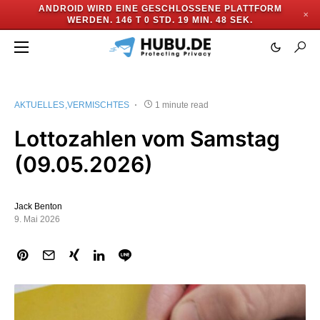
ANDROID WIRD EINE GESCHLOSSENE PLATTFORM
✕
WERDEN.
146 T 0 STD. 19 MIN. 48 SEK.
AKTUELLES
VERMISCHTES
1 minute read
Lottozahlen vom Samstag
(09.05.2026)
Jack Benton
9. Mai 2026