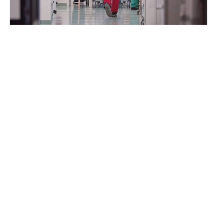
Kurz bevor Bundesgesundheitsministerin Nina Warken
(CDU) ihre Ideen für eine Reform der sozialen
Pflegeversicherung vorlegen will, hat der
Koalitionspartner teils scharfe Kritik an den bereits
bekanntgewordenen Plänen geübt.
Der gesundheitspolitische Sprecher der SPD im
Bundestag, Christos Pantazis, sagte den Zeitungen der
Funke-Mediengruppe: „Wer eine Pflegereform ankündigt,
muss eben nicht nur über Effizienz- und
Wirtschaftlichkeitsreserven sprechen, sondern auch
beantworten, wie die Finanzierungsbasis dieses Systems
langfristig stabilisiert werden soll.“