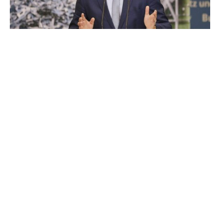
Die Bundesregierung hat das Aktionsprogramm zur
Umsetzung der Nationalen Kreislaufwirtschaftsstrategie
auf den Weg gebracht. Das Kabinett gab am Mittwoch
grünes Licht für die Pläne von Bundesumweltminister
Carsten Schneider (SPD).
Bis Ende 2027 will die Bundesregierung demnach zwölf
zentrale Maßnahmen vorantreiben, die die deutsche
Wirtschaft mittelfristig in einem relevanten Bereich
stärken sollen. Wesentliche Elemente des Programms
sind der Aufbau einer Plattform für zentrale