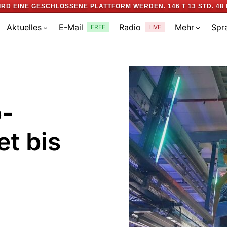
IRD EINE GESCHLOSSENE PLATTFORM WERDEN.
146 T 13 STD. 48 
Aktuelles
E-Mail
Radio
Mehr
Spr
FREE
LIVE
o-
et bis