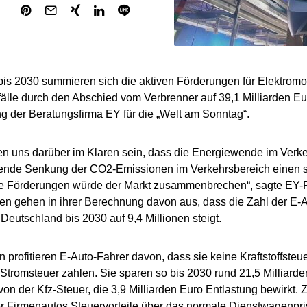
is 2030 summieren sich die aktiven Förderungen für Elektromob
älle durch den Abschied vom Verbrenner auf 39,1 Milliarden Eu
 der Beratungsfirma EY für die „Welt am Sonntag“.
n uns darüber im Klaren sein, dass die Energiewende im Verke
ende Senkung der CO2-Emissionen im Verkehrsbereich einen s
e Förderungen würde der Markt zusammenbrechen“, sagte EY-Pa
en gehen in ihrer Berechnung davon aus, dass die Zahl der E-
 Deutschland bis 2030 auf 9,4 Millionen steigt.
 profitieren E-Auto-Fahrer davon, dass sie keine Kraftstoffsteue
 Stromsteuer zahlen. Sie sparen so bis 2030 rund 21,5 Milliard
von der Kfz-Steuer, die 3,9 Milliarden Euro Entlastung bewirkt
er Firmenautos Steuervorteile über das normale Dienstwagenpri