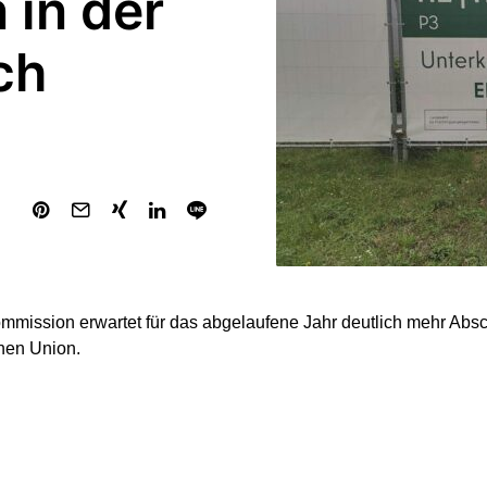
in der
ch
mission erwartet für das abgelaufene Jahr deutlich mehr Abs
hen Union.
iebungsrate ist in den ersten drei Quartalen von 19 Prozent im
025 gestiegen“, sagte der zuständige EU-Migrationskommissar
der „Welt am Sonntag“. „Damit werden wir im Jahr 2025 voraus