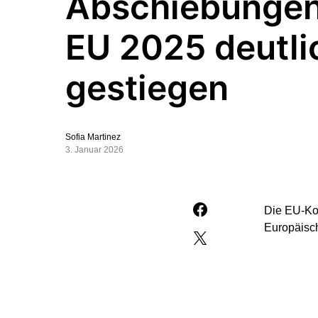
Abschiebungen 
EU 2025 deutli
gestiegen
Sofia Martinez
3. Januar 2026
Die EU-Kom
Europäisc
„Die Absch
im Jahr 2
(ÖVP/EVP) 