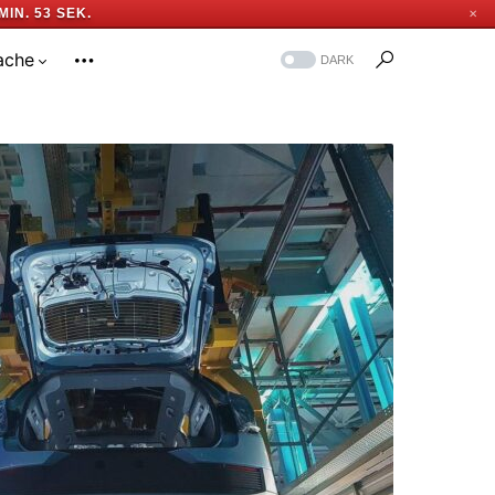
MIN. 52 SEK.
✕
ache
DARK