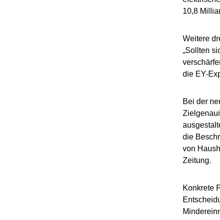
10,8 Milli
Weitere dr
„Sollten s
verschärfe
die EY-Exp
Bei der n
Zielgenaui
ausgestalt
die Beschr
von Hausha
Zeitung.
Konkrete P
Entscheidu
Minderein