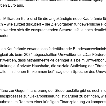
arden Euro aus.
ei Milliarden Euro sind für die angekündigte neue Kaufprämie fü
ich – wie zurzeit diskutiert – die Zielvorgaben für gewerbliche 
n, werden sich die entsprechenden Steuerausfälle noch deutlich
erten.
euen Kaufprämie erwartet das federführende Bundesumweltmini
gkeit als beim 2024 abgeschafften Umweltbonus. „Das Förderd
et werden, dass Mitnahmeeffekte geringer als beim Umweltbonu
änkung auf private Haushalte, die soziale Staffelung der Förd
lten mit hohen Einkommen bei“, sagte ein Sprecher des Umwel
läne zur Gegenfinanzierung der Steuerausfälle gibt es noch ni
ngsprozesse zur Dekarbonisierung ist darüber zu befinden, wi
nahmen im Rahmen einer künftigen Finanzplanung zu kompensi