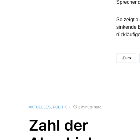
Sprecher 
So zeigt a
sinkende E
rückläufig
-Euro
AKTUELLES
POLITIK
2 minute read
Zahl der