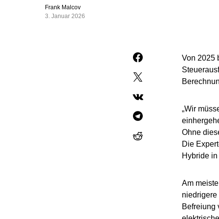
Frank Malcov
3. Januar 2026
Von 2025 b
Steuerausf
Berechnung
„Wir müsse
einhergeh
Ohne dies
Die Expert
Hybride in
Am meisten
niedrigere
Befreiung 
elektrisch