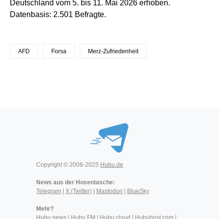
Deutschland vom 5. bis 11. Mai 2026 erhoben.
Datenbasis: 2.501 Befragte.
AFD
Forsa
Merz-Zufriedenheit
Copyright © 2008-2025
Hubu.de
News aus der Hosentasche:
Telegram
|
X (Twitter)
|
Mastodon
|
BlueSky
Mehr?
Hubu.news
|
Hubu.FM
|
Hubu.cloud
|
Hubuhost.com
|