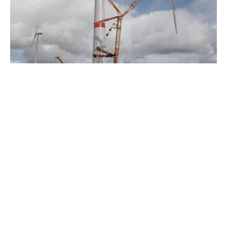
Die Wirtschaftsweise Veronika Grimm begrüßt die
Energiewende-Pläne von Bundeswirtschaftsministerin
Katherina Reiche (CDU).
„Es ist gut, dass die Ministerin das Monitoring veranlasst
hat“, sagte Grimm der „Rheinischen Post“
(Montagsausgabe). Es sei deutlich geworden, dass der
Energieverbrauch sich wohl nicht so dynamisch