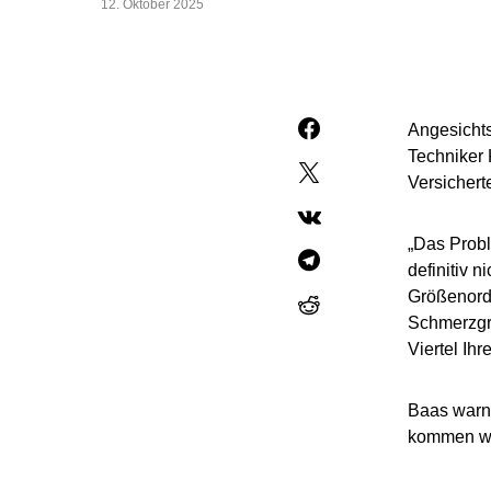
12. Oktober 2025
Angesichts
Techniker 
Versicher
„Das Probl
definitiv n
Größenordn
Schmerzgre
Viertel Ih
Baas warnt
kommen wir