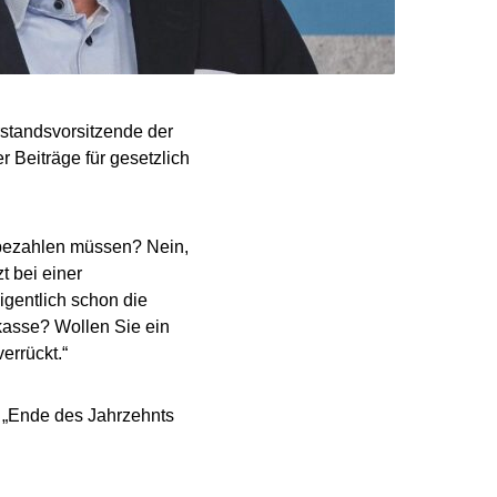
standsvorsitzende der
 Beiträge für gesetzlich
a bezahlen müssen? Nein,
zt bei einer
igentlich schon die
kasse? Wollen Sie ein
errückt.“
: „Ende des Jahrzehnts