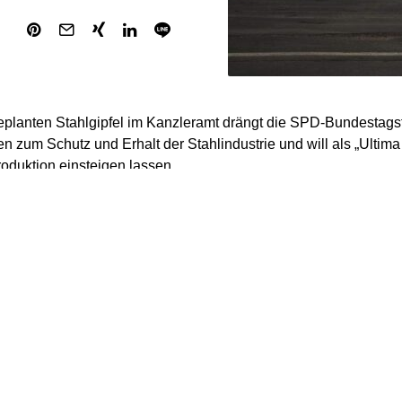
planten Stahlgipfel im Kanzleramt drängt die SPD-Bundestagsf
zum Schutz und Erhalt der Stahlindustrie und will als „Ultima 
roduktion einsteigen lassen.
 kann sich das Recht vorbehalten, in begründeten Einzelausnah
ktion einzusteigen“, heißt es in einem internen Entwurf für ein 
on der SPD-Fraktion beschlossen werden soll und über das der 
Kapazitäten zu sichern, strategische Abhängigkeiten zu vermeid
ale Produktionsprozesse zu ermöglichen, muss ein staatlicher E
ktion in begründeten Einzelausnahmefällen eine Option sein“, h
t der Stahlindustrie müsse aber vor allem durch konkrete indust
gesichert werden. Deshalb stehe der Staatseinstig „am Ende u