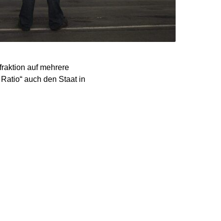
raktion auf mehrere
Ratio“ auch den Staat in
mefällen in die
Positionspapier, das am
„Stern“ berichtet. „Um
en und Investitionen in
instieg in die deutsche
eißt es darin.
riepolitische
nserer Prioritäten – als