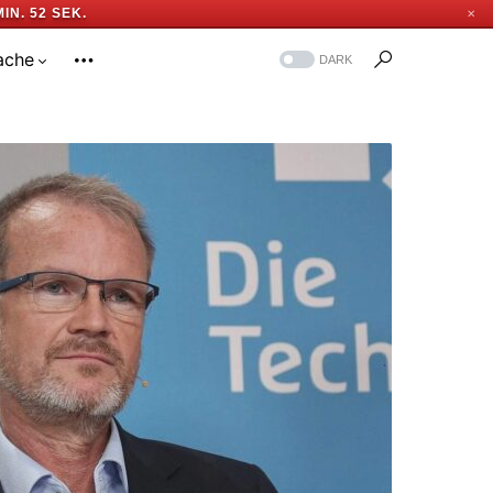
MIN. 51 SEK.
✕
ache
DARK