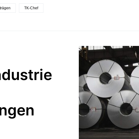
trägen
TK-Chef
ndustrie
ungen