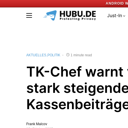
ANDROID W
Just-In
AKTUELLES
POLITIK
1 minute read
TK-Chef warnt 
stark steigend
Kassenbeiträg
Frank Malcov