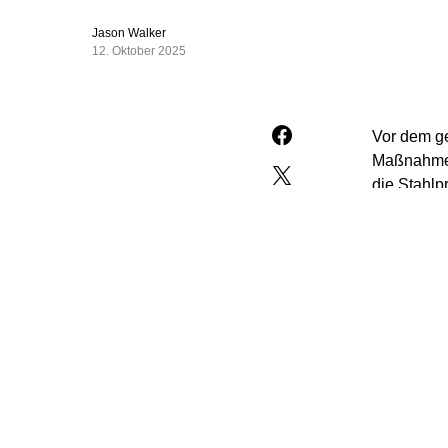
Jason Walker
12. Oktober 2025
Vor dem ge
Maßnahmen 
die Stahlp
„Der Staat
Stahlprodu
Dienstag v
heimische 
klimaneutr
Stahlprodu
Die Zukunf
Maßnahmen 