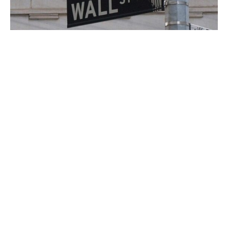
Die US-Börsen haben am Donnerstag nachgelassen. Zu
Handelsende in New York wurde der Dow mit 45.947
Punkten berechnet, ein Minus in Höhe von 0,4 Prozent im
Vergleich zum vorherigen Handelstag.
Wenige Minuten zuvor war der breiter gefasste S&P 500
mit rund 6.605 Punkten 0,5 Prozent im Minus, die
Technologiebörse Nasdaq berechnete den Nasdaq 100
zu diesem Zeitpunkt mit rund 24.397 Punkten 0,4 Prozent
im Minus.