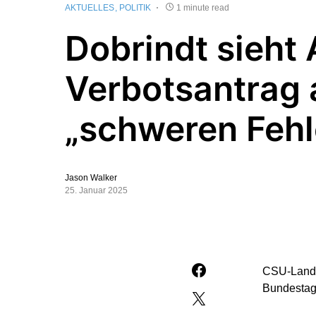
AKTUELLES
POLITIK
1 minute read
Dobrindt sieht
Verbotsantrag 
„schweren Fehl
Jason Walker
25. Januar 2025
CSU-Lande
Bundestag b