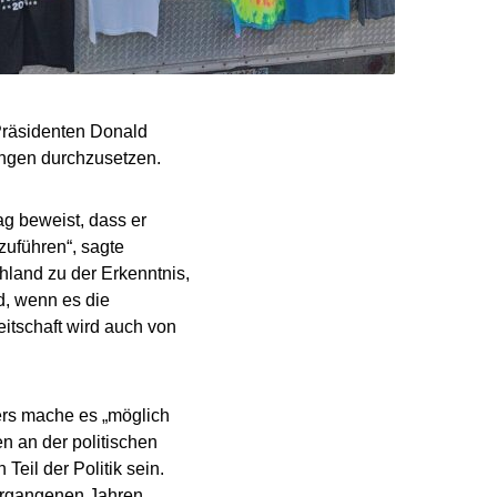
räsidenten Donald
ungen durchzusetzen.
ag beweist, dass er
izuführen“, sagte
hland zu der Erkenntnis,
d, wenn es die
eitschaft wird auch von
ers mache es „möglich
n an der politischen
eil der Politik sein.
vergangenen Jahren