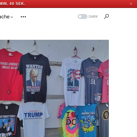
MIN. 39 SEK.
✕
ache
DARK