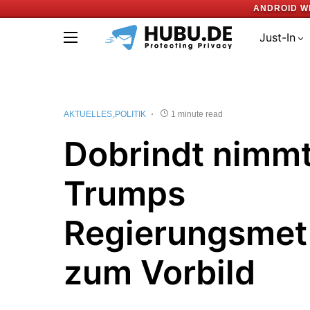
ANDROID W
Just-In
AKTUELLES
POLITIK
1 minute read
Dobrindt nimmt
Trumps
Regierungsme
zum Vorbild