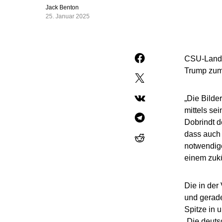
Jack Benton
25. Januar 2025
CSU-Lande
Trump zum 
„Die Bilde
mittels se
Dobrindt d
dass auch 
notwendige
einem zukü
Die in der
und gerade
Spitze in 
„Die deuts