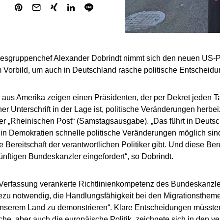
sgruppenchef Alexander Dobrindt nimmt sich den neuen US-P
Vorbild, um auch in Deutschland rasche politische Entscheid
r aus Amerika zeigen einen Präsidenten, der per Dekret jeden T
iner Unterschrift in der Lage ist, politische Veränderungen herbe
er „Rheinischen Post“ (Samstagsausgabe). „Das führt in Deutsc
in Demokratien schnelle politische Veränderungen möglich sin
 Bereitschaft der verantwortlichen Politiker gibt. Und diese Ber
nftigen Bundeskanzler eingefordert“, so Dobrindt.
 Verfassung verankerte Richtlinienkompetenz des Bundeskanzl
zu notwendig, die Handlungsfähigkeit bei den Migrationstheme
unserem Land zu demonstrieren“. Klare Entscheidungen müssten T
che, aber auch die europäische Politik, zeichnete sich in den 