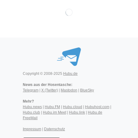
Copyright © 2008-2025
Hubu.de
News aus der Hosentasche:
Telegram
|
X (Twitter)
|
Mastodon
|
BlueSky
Mehr?
Hubu.news
|
Hubu.FM
|
Hubu.cloud
|
Hubuhost.com
|
Hubu.club
|
Hubu.im Meet
|
Hubu.link
|
Hubu.de
FreeMail
Impressum
|
Datenschutz