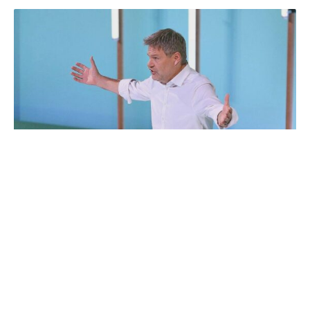
Vizekanzler und Grünen-Spitzenkandidat Robert Habeck
hat US-Vizepräsident JD Vance für dessen Auftritt bei der
Münchner Sicherheitskonferenz kritisiert und mehr
europäische Zusammenarbeit angemahnt. „Es geht bei
Vance` Äußerungen nicht um Stilfragen“, sagte Habeck