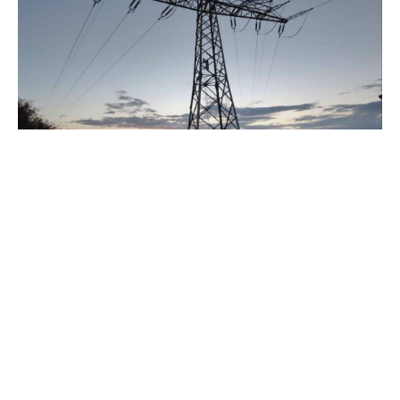
Die drei baltischen Länder Litauen, Lettland und Estland
sind komplett an das europäische Stromnetz
angeschlossen worden. Das teilten die EU-Kommission
sowie der litauische Präsident Gitanas Nauseda am
Sonntag mit.
Estland, Lettland und Litauen seien jetzt „völlig