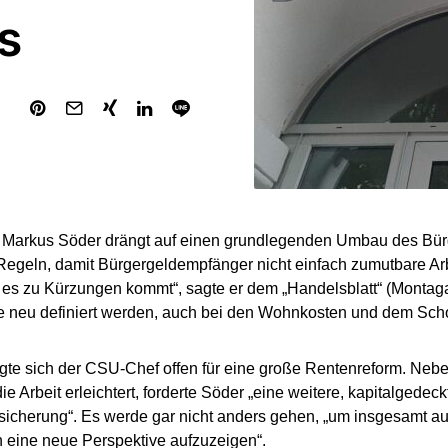
s
Markus Söder drängt auf einen grundlegenden Umbau des Bürg
Regeln, damit Bürgergeldempfänger nicht einfach zumutbare Ar
es zu Kürzungen kommt“, sagte er dem „Handelsblatt“ (Montag
e neu definiert werden, auch bei den Wohnkosten und dem Sc
te sich der CSU-Chef offen für eine große Rentenreform. Neben
e Arbeit erleichtert, forderte Söder „eine weitere, kapitalgedeck
icherung“. Es werde gar nicht anders gehen, „um insgesamt auc
 eine neue Perspektive aufzuzeigen“.