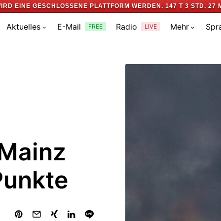
IRD EINE GESCHLOSSENE PLATTFORM WERDEN.
147 T 3 STD. 27 
Aktuelles
E-Mail
Radio
Mehr
Spr
FREE
LIVE
 Mainz
 Punkte