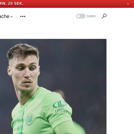
MIN. 19 SEK.
✕
ache
DARK