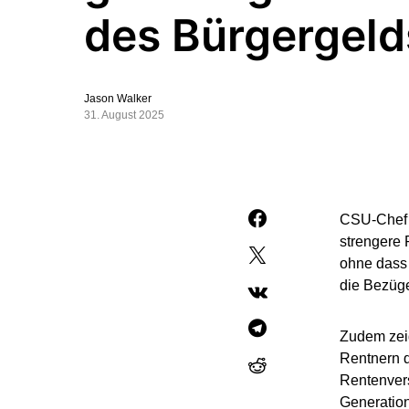
des Bürgergeld
Jason Walker
31. August 2025
CSU-Chef 
strengere 
ohne dass 
die Bezüg
Zudem zeig
Rentnern di
Rentenvers
Generation