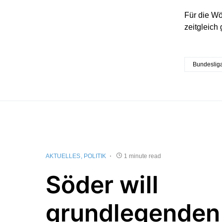
Für die Wö
zeitgleich
Bundeslig
AKTUELLES
POLITIK
1 minute read
Söder will
grundlegende