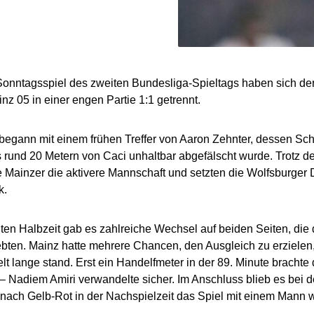
Sonntagsspiel des zweiten Bundesliga-Spieltags haben sich de
nz 05 in einer engen Partie 1:1 getrennt.
begann mit einem frühen Treffer von Aaron Zehnter, dessen Sch
 rund 20 Metern von Caci unhaltbar abgefälscht wurde. Trotz d
e Mainzer die aktivere Mannschaft und setzten die Wolfsburger
k.
iten Halbzeit gab es zahlreiche Wechsel auf beiden Seiten, di
ebten. Mainz hatte mehrere Chancen, den Ausgleich zu erzielen
lt lange stand. Erst ein Handelfmeter in der 89. Minute bracht
– Nadiem Amiri verwandelte sicher. Im Anschluss blieb es bei d
nach Gelb-Rot in der Nachspielzeit das Spiel mit einem Mann