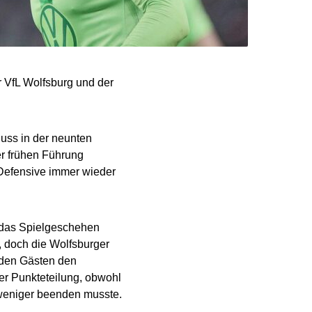
r VfL Wolfsburg und der
uss in der neunten
er frühen Führung
 Defensive immer wieder
e das Spielgeschehen
, doch die Wolfsburger
e den Gästen den
er Punkteteilung, obwohl
 weniger beenden musste.