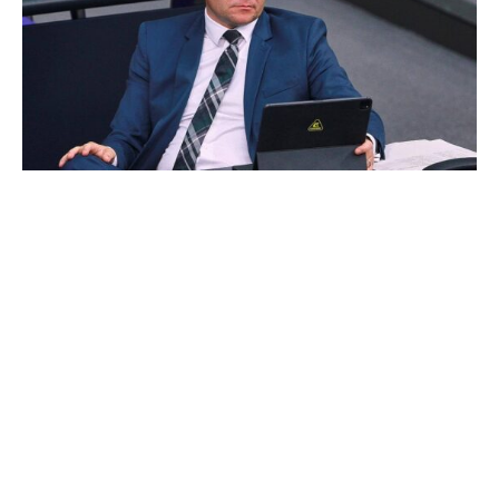
Der Ostbeauftragte der Bundesregierung, Carsten
Schneider (SPD), wirft dem bayerischen Regierungschef
Markus Söder (CSU) mit Blick auf die Schuldenbremse
„Erpressungsmethoden“ vor.
„Der Ministerpräsident bestätigt erneut, dass er für
gesamtstaatliche Verantwortung nicht geeignet ist“, sagte
der Staatsminister im Kanzleramt dem „Stern“. Söder
hatte zuvor eine Reform der Schuldenbremse von